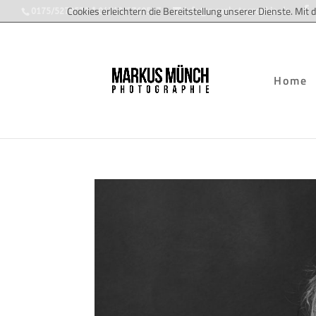
Cookies erleichtern die Bereitstellung unserer Dienste. Mit
0175/5279572 * 04743/2760547
info@mmphotographie.de
Home