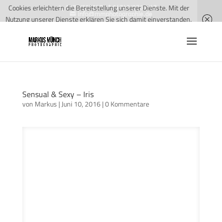
Cookies erleichtern die Bereitstellung unserer Dienste. Mit der
0175/5279572 * 04743/2760547
info@mmphotographie.de
Nutzung unserer Dienste erklären Sie sich damit einverstanden,
dass wir Cookies verwenden.
Weitere Informationen
OK
Sensual & Sexy – Iris
von
Markus
|
Juni 10, 2016
|
0 Kommentare