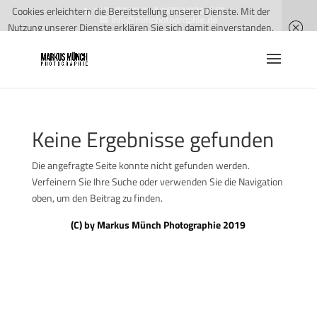
Cookies erleichtern die Bereitstellung unserer Dienste. Mit der
0175/5279572 * 04743/2760547
info@mmphotographie.de
Nutzung unserer Dienste erklären Sie sich damit einverstanden,
dass wir Cookies verwenden.
Weitere Informationen
OK
Keine Ergebnisse gefunden
Die angefragte Seite konnte nicht gefunden werden.
Verfeinern Sie Ihre Suche oder verwenden Sie die Navigation
oben, um den Beitrag zu finden.
(C) by Markus Münch Photographie 2019