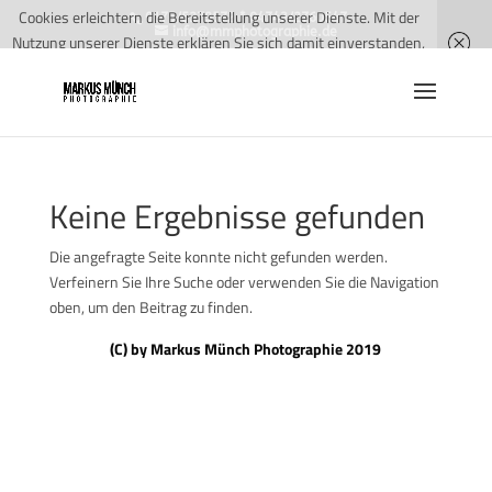
Cookies erleichtern die Bereitstellung unserer Dienste. Mit der
0175/5279572 * 04743/2760547
info@mmphotographie.de
Nutzung unserer Dienste erklären Sie sich damit einverstanden,
dass wir Cookies verwenden.
Weitere Informationen
OK
Keine Ergebnisse gefunden
Die angefragte Seite konnte nicht gefunden werden.
Verfeinern Sie Ihre Suche oder verwenden Sie die Navigation
oben, um den Beitrag zu finden.
(C) by Markus Münch Photographie 2019