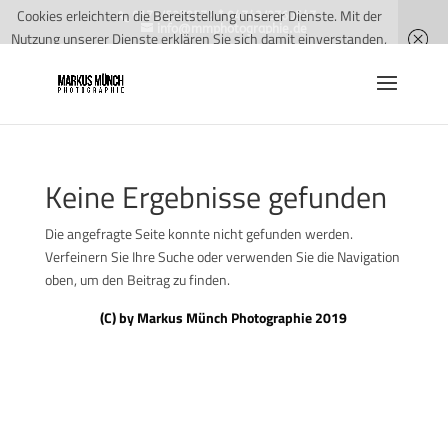
Cookies erleichtern die Bereitstellung unserer Dienste. Mit der
0175/5279572 * 04743/2760547
info@mmphotographie.de
Nutzung unserer Dienste erklären Sie sich damit einverstanden,
dass wir Cookies verwenden.
Weitere Informationen
OK
Keine Ergebnisse gefunden
Die angefragte Seite konnte nicht gefunden werden.
Verfeinern Sie Ihre Suche oder verwenden Sie die Navigation
oben, um den Beitrag zu finden.
(C) by Markus Münch Photographie 2019